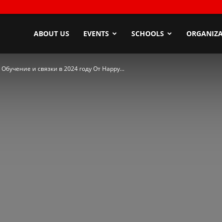
ndyZone
ABOUT US
EVENTS
SCHOOLS
ORGANIZA
Обучение и связки в 2024 году От Happy...