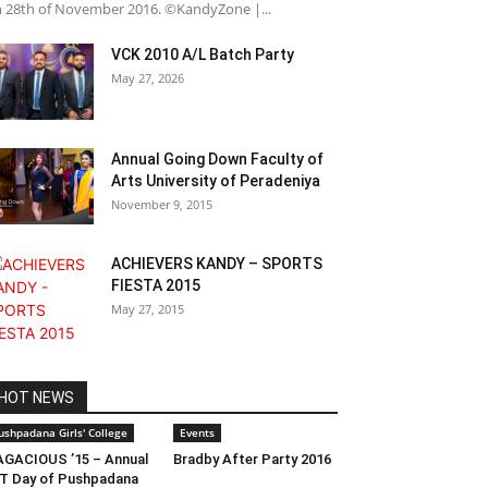
 28th of November 2016. ©KandyZone |...
VCK 2010 A/L Batch Party
May 27, 2026
Annual Going Down Faculty of
Arts University of Peradeniya
November 9, 2015
ACHIEVERS KANDY – SPORTS
FIESTA 2015
May 27, 2015
HOT NEWS
ushpadana Girls' College
Events
GACIOUS ’15 – Annual
Bradby After Party 2016
T Day of Pushpadana